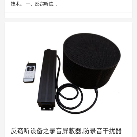
技术。 一、反窃听信…
反窃听设备之录音屏蔽器,防录音干扰器