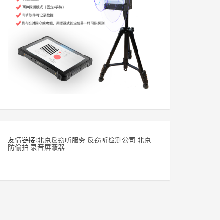
友情链接:
北京反窃听服务
反窃听检测公司
北京
防偷拍
录音屏蔽器