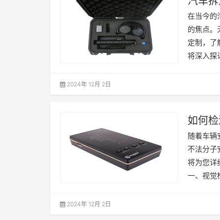
汽车拆
南
在当今的
的焦点。
定制，了
将深入探
2024年 12月 2日
如何检
随着车辆
不法分子
将为您详
一、视觉
2024年 12月 2日