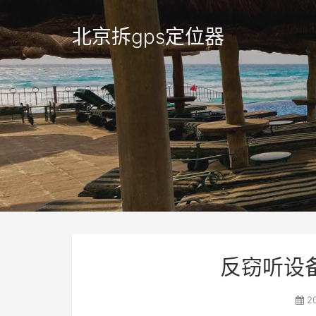
北京拆gps定位器
反窃听设
20