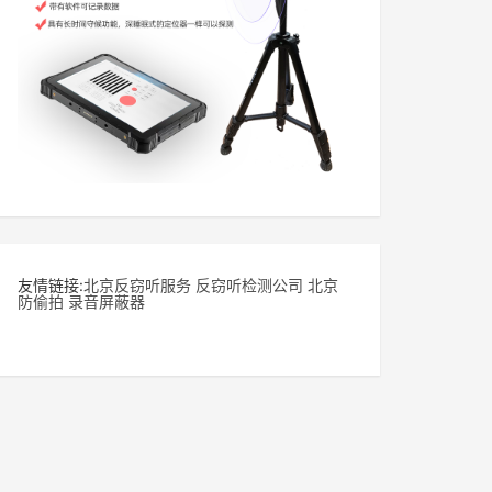
友情链接:
北京反窃听服务
反窃听检测公司
北京
防偷拍
录音屏蔽器