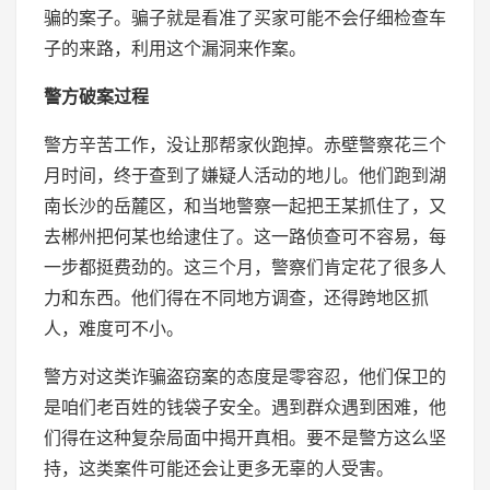
骗的案子。骗子就是看准了买家可能不会仔细检查车
子的来路，利用这个漏洞来作案。
警方破案过程
警方辛苦工作，没让那帮家伙跑掉。赤壁警察花三个
月时间，终于查到了嫌疑人活动的地儿。他们跑到湖
南长沙的岳麓区，和当地警察一起把王某抓住了，又
去郴州把何某也给逮住了。这一路侦查可不容易，每
一步都挺费劲的。这三个月，警察们肯定花了很多人
力和东西。他们得在不同地方调查，还得跨地区抓
人，难度可不小。
警方对这类诈骗盗窃案的态度是零容忍，他们保卫的
是咱们老百姓的钱袋子安全。遇到群众遇到困难，他
们得在这种复杂局面中揭开真相。要不是警方这么坚
持，这类案件可能还会让更多无辜的人受害。