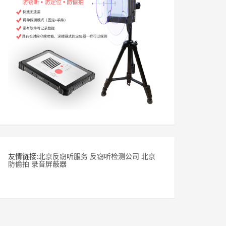
友情链接:
北京反窃听服务
反窃听检测公司
北京
防偷拍
录音屏蔽器