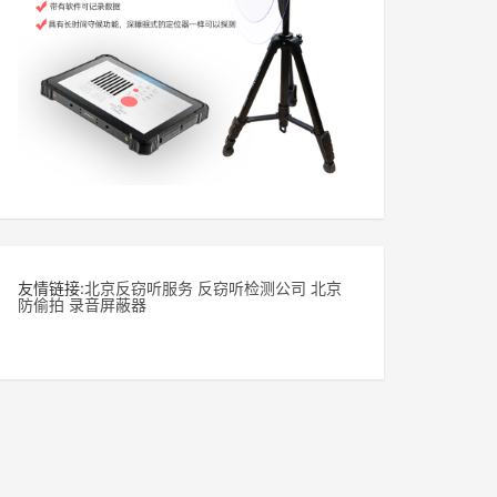
友情链接:
北京反窃听服务
反窃听检测公司
北京
防偷拍
录音屏蔽器