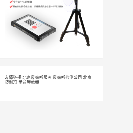
友情链接:
北京反窃听服务
反窃听检测公司
北京
防偷拍
录音屏蔽器