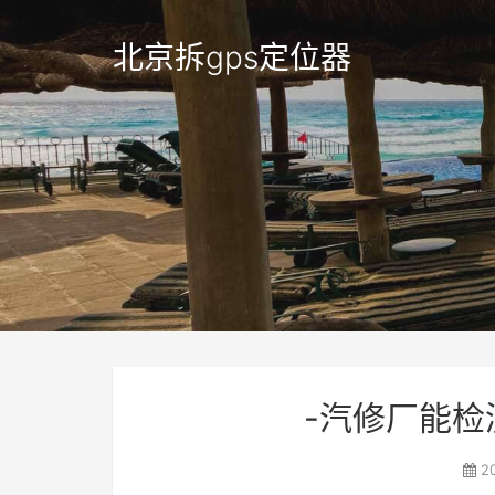
北京拆gps定位器
-汽修厂能
20