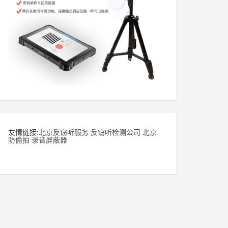
友情链接:
北京反窃听服务
反窃听检测公司
北京
防偷拍
录音屏蔽器