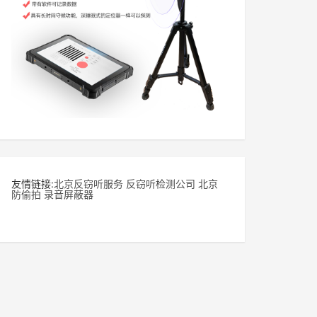
友情链接:
北京反窃听服务
反窃听检测公司
北京
防偷拍
录音屏蔽器