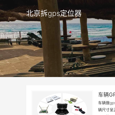
北京拆gps定位器
车辆G
检测的
车辆做g
辆尺寸呈