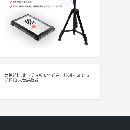
友情链接:
北京反窃听服务
反窃听检测公司
北京
防偷拍
录音屏蔽器