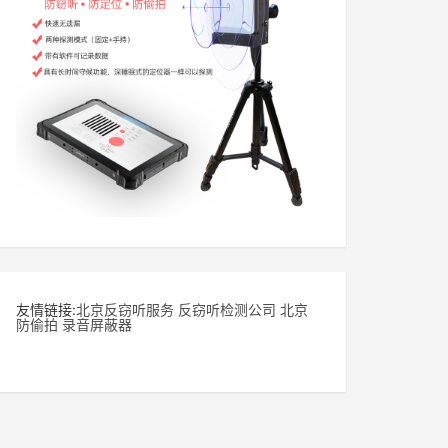
友情链接:
北京反窃听服务
反窃听检测公司
北京
防偷拍
录音屏蔽器