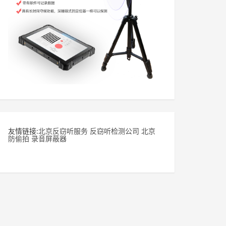
友情链接:
北京反窃听服务
反窃听检测公司
北京
防偷拍
录音屏蔽器