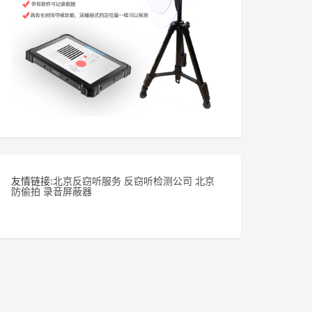
友情链接:
北京反窃听服务
反窃听检测公司
北京
防偷拍
录音屏蔽器