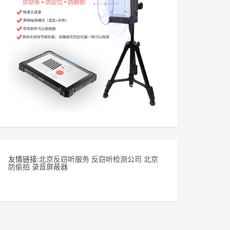
友情链接:
北京反窃听服务
反窃听检测公司
北京
防偷拍
录音屏蔽器