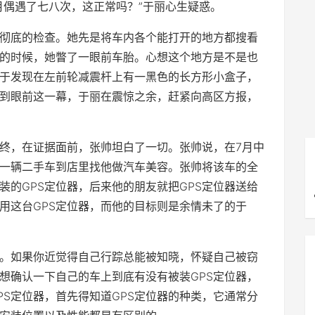
月偶遇了七八次，这正常吗？”于丽心生疑惑。
彻底的检查。她先是将车内各个能打开的地方都搜看
的时候，她瞥了一眼前车胎。心想这个地方是不是也
于发现在左前轮减震杆上有一黑色的长方形小盒子，
看到眼前这一幕，于丽在震惊之余，赶紧向高区方报，
终，在证据面前，张帅坦白了一切。张帅说，在7月中
一辆二手车到店里找他做汽车美容。张帅将该车的全
装的GPS定位器，后来他的朋友就把GPS定位器送给
用这台GPS定位器，而他的目标则是余情未了的于
的。如果你近觉得自己行踪总能被知晓，怀疑自己被窃
果想确认一下自己的车上到底有没有被装GPS定位器，
PS定位器，首先得知道GPS定位器的种类，它通常分