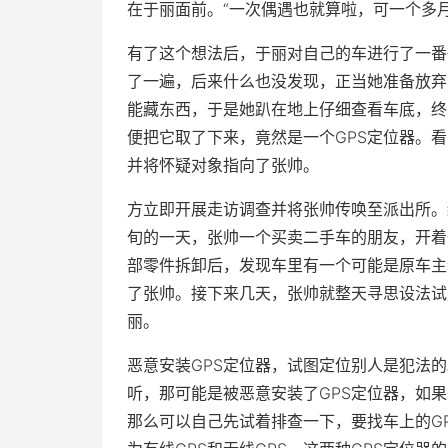
在于丽面前。“一次偶遇也就算啦，可一个多
有了这个想法后，于丽对自己的车进行了一番
了一遍，后来什么也没发现，正当她准备放弃
能藏东西，于是她趴在地上仔细查看车底，终
便把它取了下来，竟然是一个GPS定位器。
并将怀疑对象指向了张帅。
方立即开展走访调查并将张帅传唤至派出所。
旬的一天，张帅一个买卖二手车的朋友，开着
部零件拆卸后，发现车里有一个可能是原车主
了张帅。接下来几天，张帅就整天寻思设法试
丽。
恶意安装GPS定位器，试图定位别人是犯法
听，那可能是被恶意安装了GPS定位器，如
那么可以自己先试着排查一下，要找车上的G