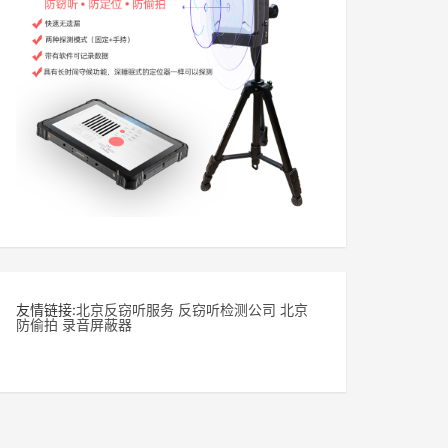
友情链接:
北京反窃听服务
反窃听检测公司
北京
防偷拍
录音屏蔽器