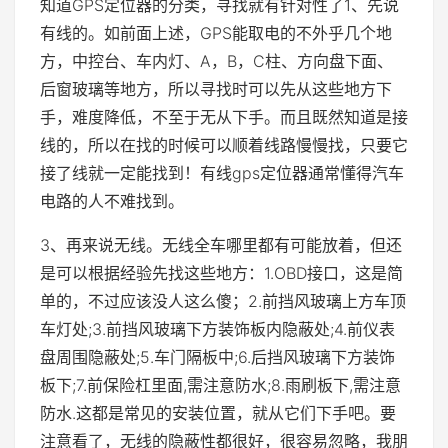
知道GPS定位器的分类，寻找就有针对性了1、先说
有线的。如前面上述，GPS能取电的不外乎几个地
方，中控台、车内灯、A，B，C柱、方向盘下面、
后窗玻璃等地方，所以寻找时可以先从这些地方下
手，难度降低，不至于无从下手。而且既然知道是接
线的，所以在找的时候可以顺着线路慢慢找，只要它
接了线就一定能找到！有线gps定位器通常懂得汽车
电路的人不难找到。
3、再来说无线。无线全车哪里都有可能放着，但还
是可以根据经验先找这些地方：1.OBD接口，这是简
单的，不过应该没人这么傻；2.前挡风玻璃上方车顶
车灯处;3.前挡风玻璃下方装饰板内隐蔽处;4.前仪表
盘周围隐蔽处;5.车门隔板中;6.后挡风玻璃下方装饰
板下;7.前保险杠里面,需注意防水;8.雨刷板下,需注意
防水.这都是常见的安装位置，就从它们下手吧。要
注意看了，无线的隐蔽性都很好，很容易忽略，我朋