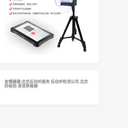
友情链接:
北京反窃听服务
反窃听检测公司
北京
防偷拍
录音屏蔽器