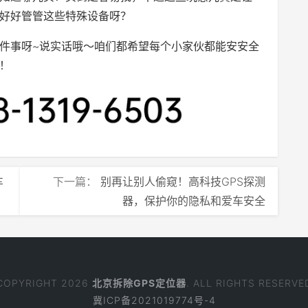
好好管管这些特殊设备呀？
件事呀~说实话哦～咱们都希望每个小家伙都能安安全
！
车
下一篇：
别再让别人偷窥！高科技GPS探测
器，保护你的隐私和爱车安全
COPYRIGHT 2026
北京拆除GPS定位器
. ALL RIGHTS RESERVE
冀ICP备2021019774号-4