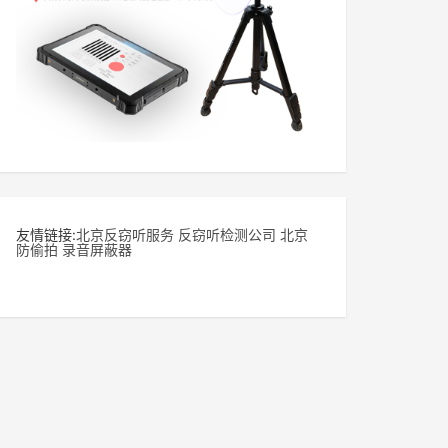
友情链接:
北京反窃听服务
反窃听检测公司
北京
防偷拍
录音屏蔽器