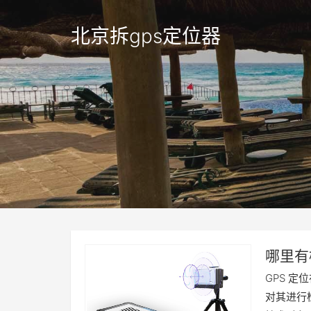
北京拆gps定位器
哪里有
gps多
GPS 
对其进行