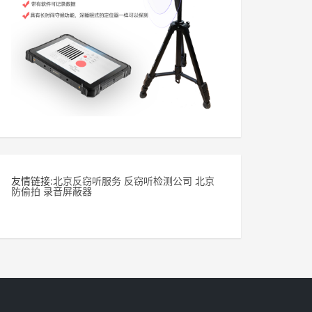
友情链接:
北京反窃听服务
反窃听检测公司
北京
防偷拍
录音屏蔽器