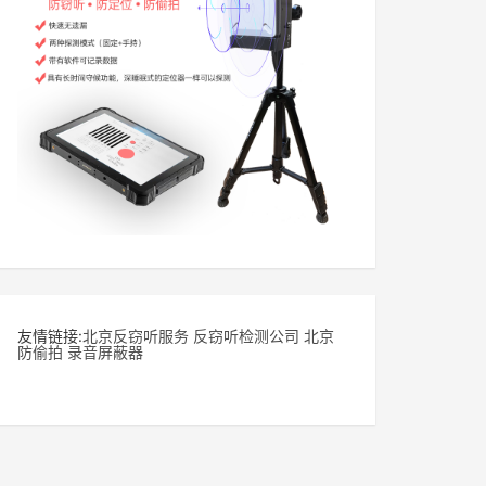
友情链接:
北京反窃听服务
反窃听检测公司
北京
防偷拍
录音屏蔽器