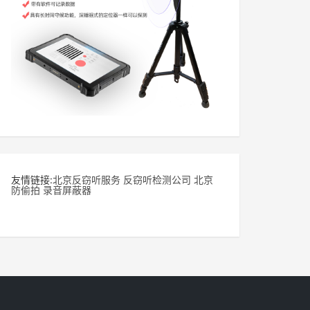
友情链接:
北京反窃听服务
反窃听检测公司
北京
防偷拍
录音屏蔽器