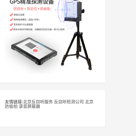
友情链接:
北京反窃听服务
反窃听检测公司
北京
防偷拍
录音屏蔽器