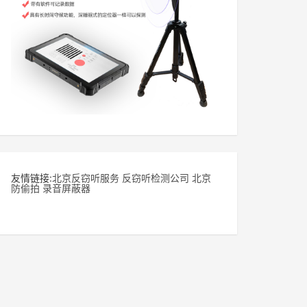
友情链接:
北京反窃听服务
反窃听检测公司
北京
防偷拍
录音屏蔽器