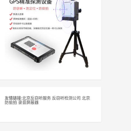
友情链接:
北京反窃听服务
反窃听检测公司
北京
防偷拍
录音屏蔽器