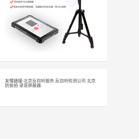
友情链接:
北京反窃听服务
反窃听检测公司
北京
防偷拍
录音屏蔽器