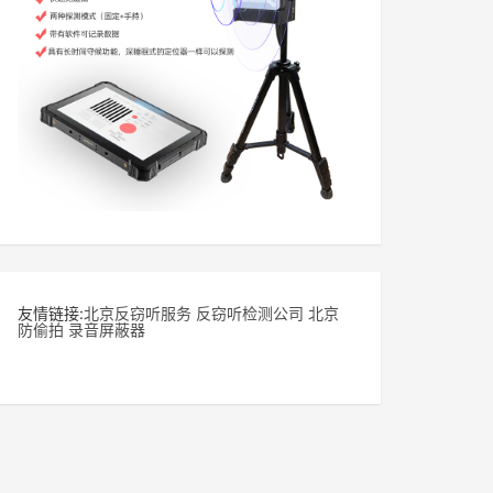
友情链接:
北京反窃听服务
反窃听检测公司
北京
防偷拍
录音屏蔽器