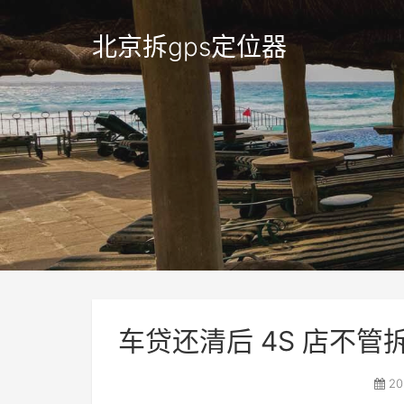
北京拆gps定位器
车贷还清后 4S 店不管
20