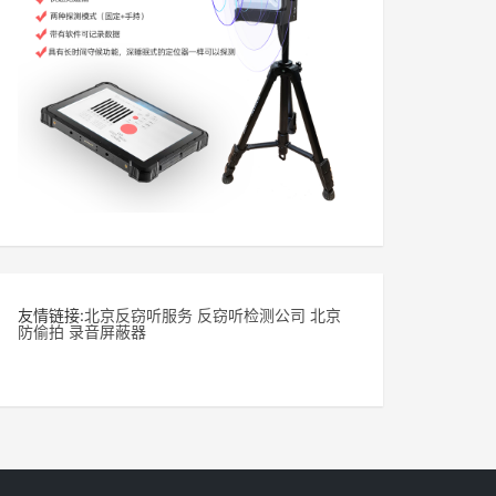
友情链接:
北京反窃听服务
反窃听检测公司
北京
防偷拍
录音屏蔽器