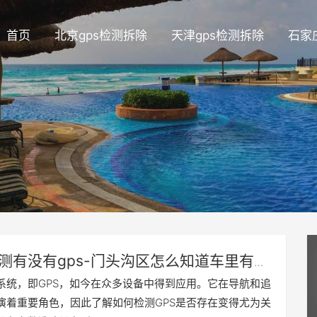
首页
北京gps检测拆除
天津gps检测拆除
石家
测有没有gps-门头沟区怎么知道车里有没
器
系统，即GPS，如今在众多设备中得到应用。它在导航和追
演着重要角色，因此了解如何检测GPS是否存在变得尤为关