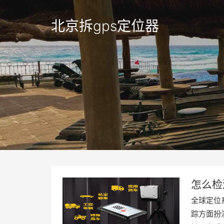
北京拆gps定位器
怎么检
有跟踪
全球定位
踪方面扮