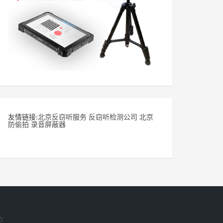
友情链接:
北京反窃听服务
反窃听检测公司
北京
防偷拍
录音屏蔽器
D